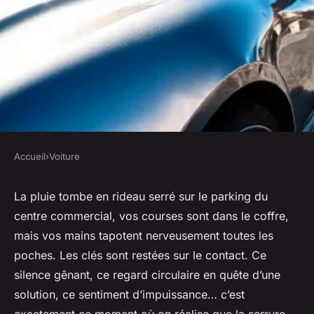
Accueil
›
Voiture
VOITURE
Vos Solutions de Serrurerie
La pluie tombe en rideau serré sur le parking du
centre commercial, vos courses sont dans le coffre,
Automobile d'Urgence à
mais vos mains tapotent nerveusement toutes les
Grenoble
poches. Les clés sont restées sur le contact. Ce
silence gênant, ce regard circulaire en quête d’une
Émeline
•
25/05/2026 12:51
•
12 min de lecture
solution, ce sentiment d’impuissance… c’est