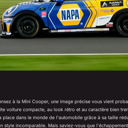
ages d'un
nsez à la Mini Cooper, une image précise vous vient prob
etite voiture compacte, au look rétro et au caractère bien tr
sur une Mini
sa place dans le monde de l'automobile grâce à sa taille rédu
son style incomparable. Mais saviez-vous que l'échappement