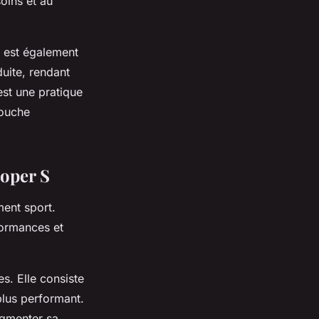
oins et au
 est également
uite, rendant
est une pratique
touche
ooper S
ment sport.
formances et
s. Elle consiste
lus performant.
ugmenter sa