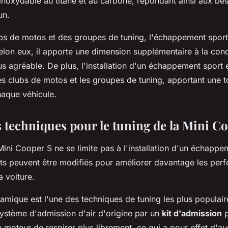
r inoxydable au titane et au carbone, répondant ainsi aux bes
un.
bs de motos et des groupes de tuning, l'échappement sport
elon eux, il apporte une dimension supplémentaire à la cond
us agréable. De plus, l'installation d'un échappement sport 
es clubs de motos et les groupes de tuning, apportant une 
haque véhicule.
s techniques pour le tuning de la Mini C
Mini Cooper S ne se limite pas à l'installation d'un échappe
ts peuvent être modifiés pour améliorer davantage les per
a voiture.
mique est l'une des techniques de tuning les plus populaire
système d'admission d'air d'origine par un
kit d'admission
p
 moteur de respirer plus librement, ce qui a pour effet d'a