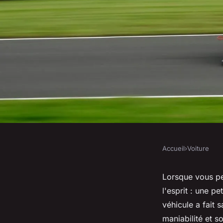
Accueil
›
Voiture
VOITURE
Quels sont les avant
Lorsque vous pe
l'esprit : une p
échappement sport 
véhicule a fait 
maniabilité et 