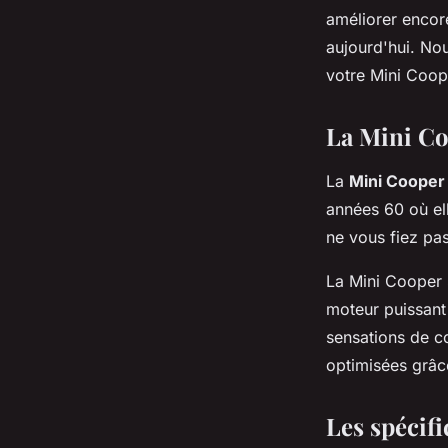
Cooper S en termes
améliorer encore
aujourd'hui. No
de sonorité?
votre Mini Coop
La Mini Co
Aya
•
28 mai 2024
•
6 min de lecture
La
Mini Cooper
années 60 où ell
ne vous fiez pas
La Mini Cooper 
moteur puissant 
sensations de c
optimisées grâc
Les spécifi