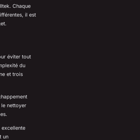
lltek. Chaque
érentes, il est
et.
ur éviter tout
mplexité du
e et trois
 échappement
 le nettoyer
ces.
 excellente
t un