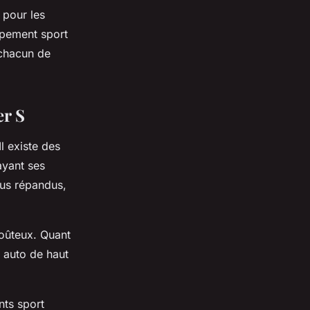
 pour les
ppement sport
 chacun de
er S
l existe des
ayant ses
lus répandus,
coûteux. Quant
t auto de haut
nts sport