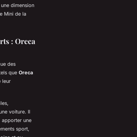
i une dimension
e Mini de la
rts : Oreca
due des
tels que
Oreca
 leur
les,
ne voiture. Il
i apporter une
ments sport,