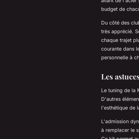
allant de l'acie
budget de chac
Du côté des clu
très apprécié. S
chaque trajet pl
courante dans l
personnelle à c
Les astuce
Le tuning de la 
D'autres élémen
l'esthétique de l
L'admission dyna
à remplacer le 
Ce kit permet au