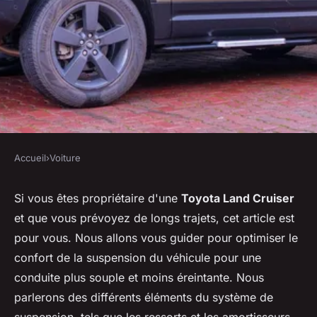
Accueil
›
Voiture
VOITURE
Comment optimiser le confort
Si vous êtes propriétaire d'une
Toyota Land Cruiser
et que vous prévoyez de longs trajets, cet article est
de suspension pour une
pour vous. Nous allons vous guider pour optimiser le
Toyota Land Cruiser lors de
confort de la suspension du véhicule pour une
longs trajets?
conduite plus souple et moins éreintante. Nous
parlerons des différents éléments du système de
Aya
•
28 mai 2024
•
5 min de lecture