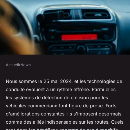
Accueil
›
News
NEWS
Quels sont les avantages des
Nous sommes le 25 mai 2024, et les technologies de
conduite évoluent à un rythme effréné. Parmi elles,
nouveaux systèmes de
les systèmes de détection de collision pour les
détection de collision pour les
véhicules commerciaux font figure de proue. Forts
véhicules commerciaux?
d'améliorations constantes, ils s'imposent désormais
comme des alliés indispensables sur les routes. Quels
Aya
•
28 mai 2024
•
5 min de lecture