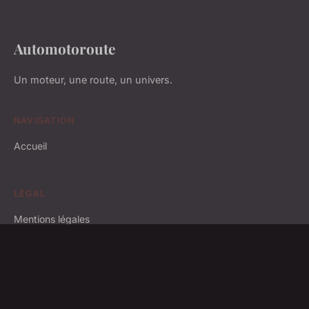
Automotoroute
Un moteur, une route, un univers.
NAVIGATION
Accueil
LÉGAL
Mentions légales
Contact
© 2026 Automotoroute. Tous droits réservés.